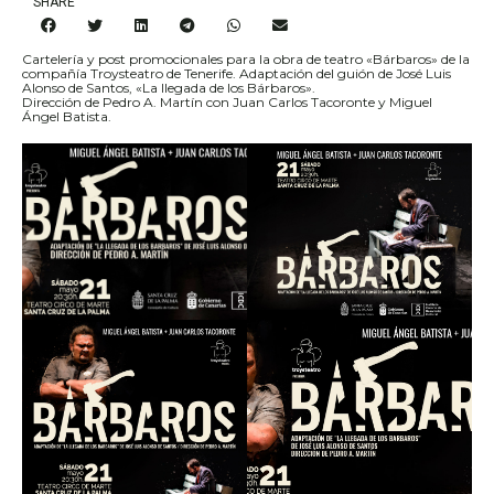
SHARE
Cartelería y post promocionales para la obra de teatro «Bárbaros» de la
compañía Troysteatro de Tenerife. Adaptación del guión de José Luis
Alonso de Santos, «La llegada de los Bárbaros».
Dirección de Pedro A. Martín con Juan Carlos Tacoronte y Miguel
Ángel Batista.