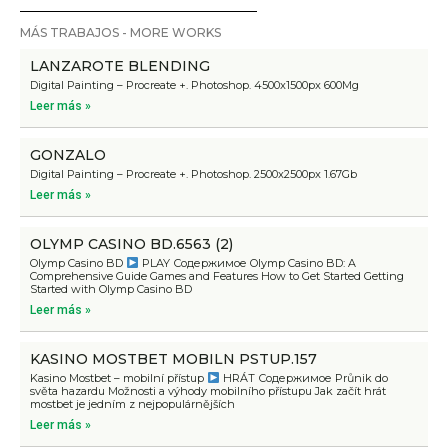
MÁS TRABAJOS - MORE WORKS
LANZAROTE BLENDING
Digital Painting – Procreate +. Photoshop. 4500x1500px 600Mg
Leer más »
GONZALO
Digital Painting – Procreate +. Photoshop. 2500x2500px 1.67Gb
Leer más »
OLYMP CASINO BD.6563 (2)
Olymp Casino BD
PLAY Содержимое Olymp Casino BD: A
Comprehensive Guide Games and Features How to Get Started Getting
Started with Olymp Casino BD
Leer más »
KASINO MOSTBET MOBILN PSTUP.157
Kasino Mostbet – mobilní přístup
HRÁT Содержимое Průnik do
světa hazardu Možnosti a výhody mobilního přístupu Jak začít hrát
mostbet je jedním z nejpopulárnějších
Leer más »