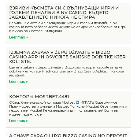
ВЗРИВИ КЪСМЕТА СИ С ВЪЛНУВАЩИ ИГРИ И
ГОЛЕМИ ПЕЧАЛБИ В NV CASINO, КЪДЕТО
ЗАБАВЛЕНИЕТО НИКОГА НЕ СПИРА
Взриви късмета си с вълнуващи игри и големи печалби в nv
casino, където забавлението никога не спира! Разнообразие от игри
в nv casino Слотове: Вълнуващ
Leer más »
IZJEMNA ZABAVA V ŽEPU UŽIVAJTE V BIZZO
CASINO APP IN OSVOJITE SANJSKE DOBITKE KJER
KOLI STE.
Izjemna zabava v žepu: Uživajte v Bizzo casino app in osvojite sanjske
dobitke kjer koli ste. Prednosti igranja v Bizzo Casino Aplikaciji Kako se
registrirati
Leer más »
КОНТОРЫ MOSTBET.4481
Обзор букмекерской конторы Mostbet
ИГРАТЬ Содержимое
Преимущества и функции Mostbet Функции Mostbet Ограничения и
недостатки Mostbet Рекомендации для пользователей Если вы
ищете надежную и
Leer más »
A CHAVE PARA O LUXO BIZZO CASINO NO DEPOSIT